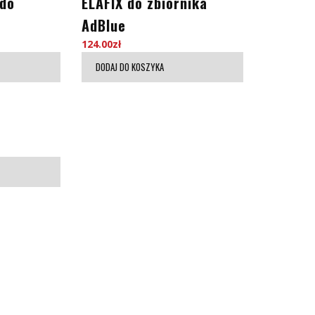
 do
ELAFIX do zbiornika
AdBlue
124.00
zł
DODAJ DO KOSZYKA