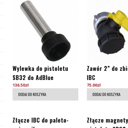
Wylewka do pistoletu
Zawór 2” do zbi
SB32 do AdBlue
IBC
136.50
zł
75.00
zł
DODAJ DO KOSZYKA
DODAJ DO KOSZYKA
Złącze IBC do paleto-
Złącze magnet