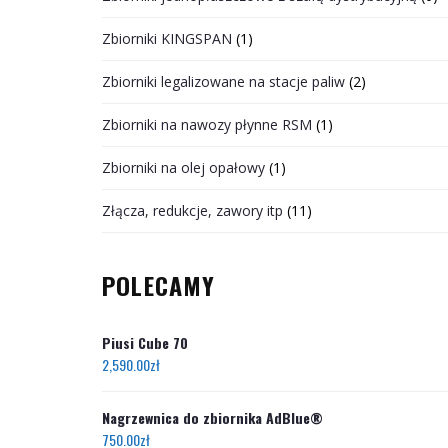
Zbiorniki KINGSPAN
(1)
Zbiorniki legalizowane na stacje paliw
(2)
Zbiorniki na nawozy płynne RSM
(1)
Zbiorniki na olej opałowy
(1)
Złącza, redukcje, zawory itp
(11)
POLECAMY
Piusi Cube 70
2,590.00
zł
Nagrzewnica do zbiornika AdBlue®
750.00
zł