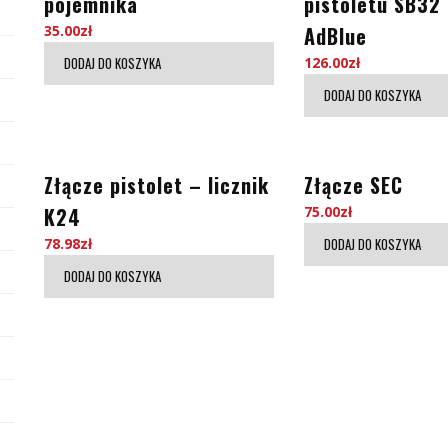
pojemnika
pistoletu SB32
35.00
zł
AdBlue
DODAJ DO KOSZYKA
126.00
zł
DODAJ DO KOSZYKA
Złącze pistolet – licznik
Złącze SEC
K24
75.00
zł
78.98
zł
DODAJ DO KOSZYKA
DODAJ DO KOSZYKA