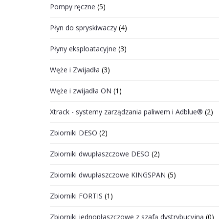
Pompy ręczne
(5)
Płyn do spryskiwaczy
(4)
Płyny eksploatacyjne
(3)
Węże i Zwijadła
(3)
Węże i zwijadła ON
(1)
Xtrack - systemy zarządzania paliwem i Adblue®
(2)
Zbiorniki DESO
(2)
Zbiorniki dwupłaszczowe DESO
(2)
Zbiorniki dwupłaszczowe KINGSPAN
(5)
Zbiorniki FORTIS
(1)
Zbiorniki jednopłaszczowe z szafą dystrybucyjną
(0)