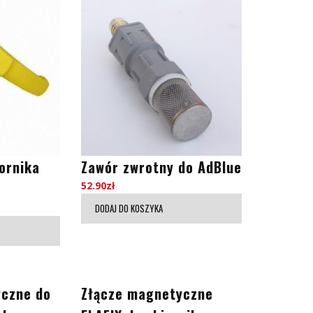
ornika
Zawór zwrotny do AdBlue
52.90
zł
DODAJ DO KOSZYKA
yczne do
Złącze magnetyczne