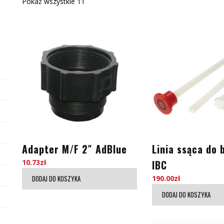
Pokaż wszystkie 11
Adapter M/F 2″ AdBlue
Linia ssąca do 
10.73
zł
IBC
DODAJ DO KOSZYKA
190.00
zł
DODAJ DO KOSZYKA