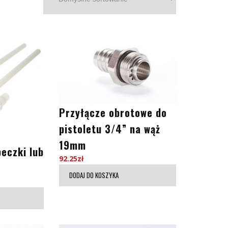
Przyłącze obrotowe do
pistoletu 3/4” na wąż
19mm
beczki lub
92.25
zł
DODAJ DO KOSZYKA