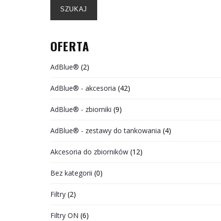
SZUKAJ
OFERTA
AdBlue®
(2)
AdBlue® - akcesoria
(42)
AdBlue® - zbiorniki
(9)
AdBlue® - zestawy do tankowania
(4)
Akcesoria do zbiorników
(12)
Bez kategorii
(0)
Filtry
(2)
Filtry ON
(6)