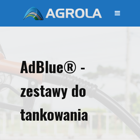
STRONA GŁÓWNA
O FIRMIE
Regulamin
Polityka prywatności
AdBlue® -
OFERTA
Moje konto
zestawy do
KOSZYK
Zamówienia
tankowania
Płatności i przesyłki
KONTAKT