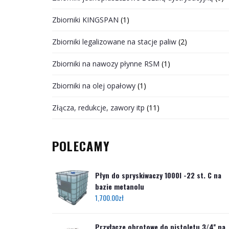
Zbiorniki KINGSPAN
(1)
Zbiorniki legalizowane na stacje paliw
(2)
Zbiorniki na nawozy płynne RSM
(1)
Zbiorniki na olej opałowy
(1)
Złącza, redukcje, zawory itp
(11)
POLECAMY
Płyn do spryskiwaczy 1000l -22 st. C na
bazie metanolu
1,700.00
zł
Przyłącze obrotowe do pistoletu 3/4'' na