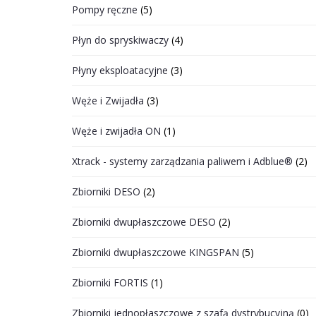
Pompy ręczne
(5)
Płyn do spryskiwaczy
(4)
Płyny eksploatacyjne
(3)
Węże i Zwijadła
(3)
Węże i zwijadła ON
(1)
Xtrack - systemy zarządzania paliwem i Adblue®
(2)
Zbiorniki DESO
(2)
Zbiorniki dwupłaszczowe DESO
(2)
Zbiorniki dwupłaszczowe KINGSPAN
(5)
Zbiorniki FORTIS
(1)
Zbiorniki jednopłaszczowe z szafą dystrybucyjną
(0)