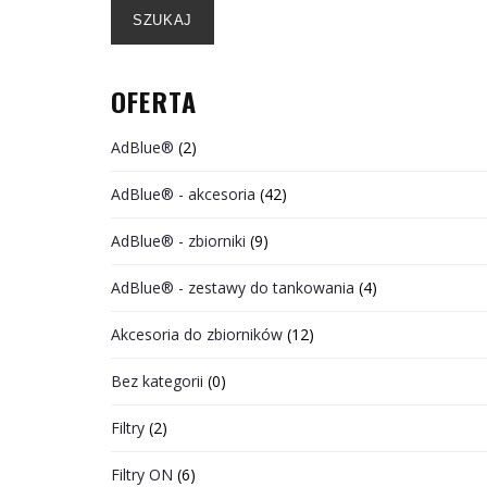
SZUKAJ
OFERTA
AdBlue®
(2)
AdBlue® - akcesoria
(42)
AdBlue® - zbiorniki
(9)
AdBlue® - zestawy do tankowania
(4)
Akcesoria do zbiorników
(12)
Bez kategorii
(0)
Filtry
(2)
Filtry ON
(6)