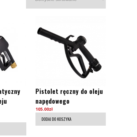
atyczny
Pistolet ręczny do oleju
eju
napędowego
105.00
zł
DODAJ DO KOSZYKA