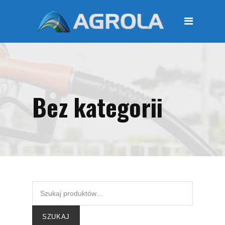
STRONA GŁÓWNA
O FIRMIE
Regulamin
Polityka prywatności
Bez kategorii
OFERTA
Moje konto
KOSZYK
Zamówienia
Płatności i przesyłki
KONTAKT
SZUKAJ