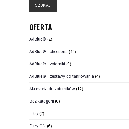
SZUKAJ
OFERTA
AdBlue®
(2)
AdBlue® - akcesoria
(42)
AdBlue® - zbiorniki
(9)
AdBlue® - zestawy do tankowania
(4)
Akcesoria do zbiorników
(12)
Bez kategorii
(0)
Filtry
(2)
Filtry ON
(6)