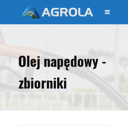
STRONA GŁÓWNA
O FIRMIE
Regulamin
Polityka prywatności
Olej napędowy -
OFERTA
Moje konto
zbiorniki
KOSZYK
Zamówienia
Płatności i przesyłki
KONTAKT