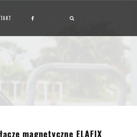
TAKT
łącze magnetyczne ELAFIX