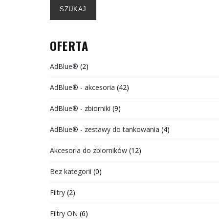
SZUKAJ
OFERTA
AdBlue®
(2)
AdBlue® - akcesoria
(42)
AdBlue® - zbiorniki
(9)
AdBlue® - zestawy do tankowania
(4)
Akcesoria do zbiorników
(12)
Bez kategorii
(0)
Filtry
(2)
Filtry ON
(6)