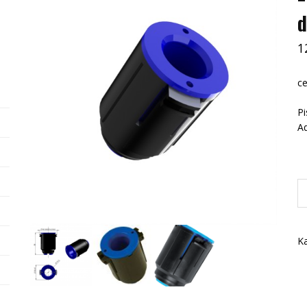
d
1
ce
Pi
Ad
il
Zł
m
EL
Ka
d
zb
A