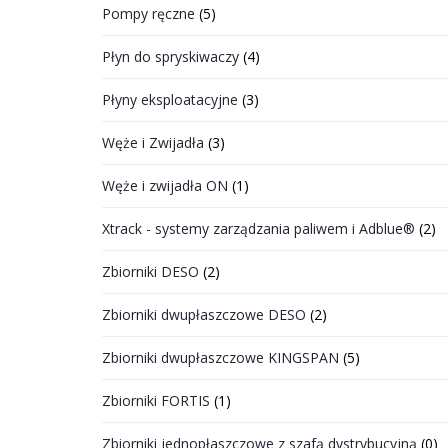
Pompy ręczne
(5)
Płyn do spryskiwaczy
(4)
Płyny eksploatacyjne
(3)
Węże i Zwijadła
(3)
Węże i zwijadła ON
(1)
Xtrack - systemy zarządzania paliwem i Adblue®
(2)
Zbiorniki DESO
(2)
Zbiorniki dwupłaszczowe DESO
(2)
Zbiorniki dwupłaszczowe KINGSPAN
(5)
Zbiorniki FORTIS
(1)
Zbiorniki jednopłaszczowe z szafą dystrybucyjną
(0)