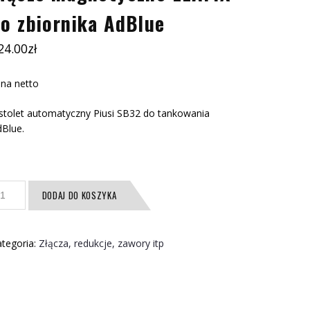
o zbiornika AdBlue
24.00
zł
na netto
stolet automatyczny Piusi SB32 do tankowania
Blue.
ość
DODAJ DO KOSZYKA
ącze
agnetyczne
AFIX
tegoria:
Złącza, redukcje, zawory itp
o
iornika
dBlue