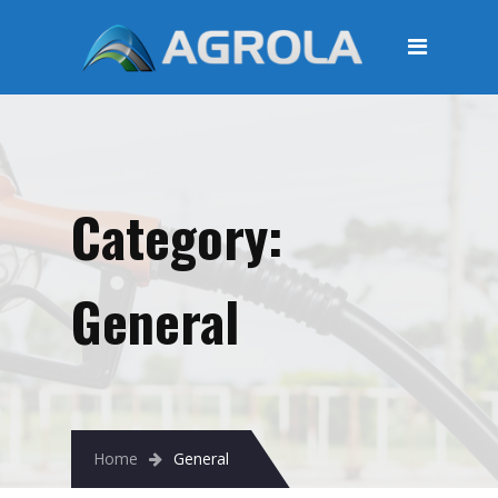
STRONA GŁÓWNA
O FIRMIE
Regulamin
Polityka prywatności
Category:
OFERTA
Moje konto
General
KOSZYK
Zamówienia
Płatności i przesyłki
Home
General
KONTAKT