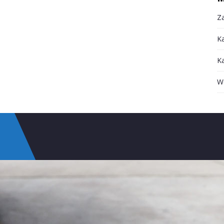
Za
K
K
W