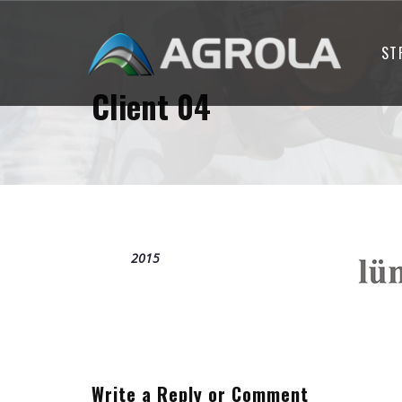
ST
Client 04
kwiecień
10
2015
Write a Reply or Comment