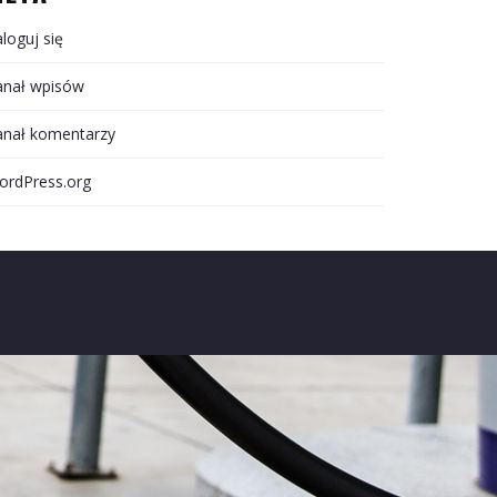
loguj się
anał wpisów
anał komentarzy
ordPress.org