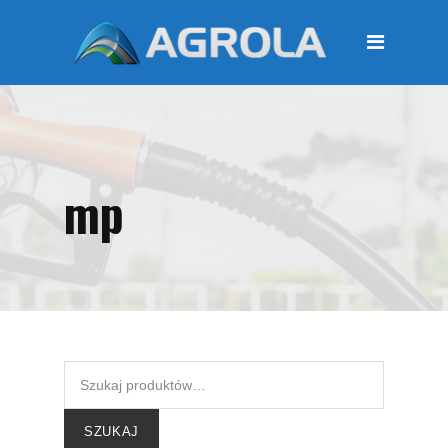
STRONA GŁÓWNA
O FIRMIE
Regulamin
Polityka prywatności
mp
OFERTA
Moje konto
KOSZYK
Zamówienia
Płatności i przesyłki
KONTAKT
SZUKAJ