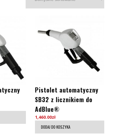
atyczny
Pistolet automatyczny
SB32 z licznikiem do
AdBlue®
1,460.00
zł
DODAJ DO KOSZYKA