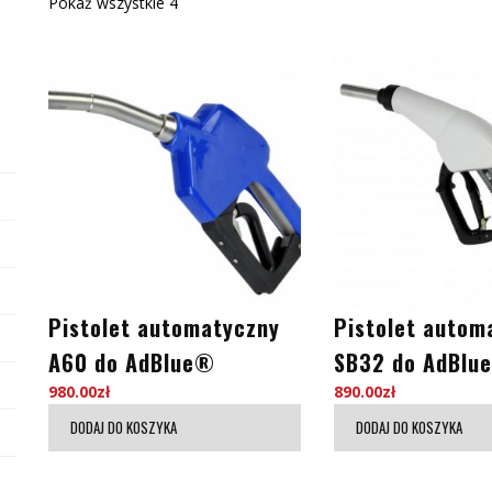
Pokaż wszystkie 4
Pistolet automatyczny
Pistolet autom
A60 do AdBlue®
SB32 do AdBlue
980.00
zł
890.00
zł
DODAJ DO KOSZYKA
DODAJ DO KOSZYKA