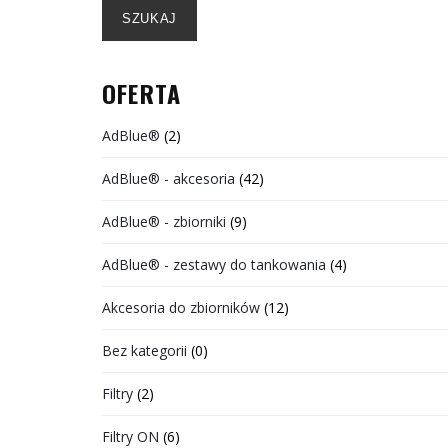
SZUKAJ
OFERTA
AdBlue®
(2)
AdBlue® - akcesoria
(42)
AdBlue® - zbiorniki
(9)
AdBlue® - zestawy do tankowania
(4)
Akcesoria do zbiorników
(12)
Bez kategorii
(0)
Filtry
(2)
Filtry ON
(6)