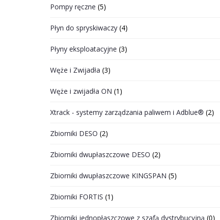
Pompy ręczne
(5)
Płyn do spryskiwaczy
(4)
Płyny eksploatacyjne
(3)
Węże i Zwijadła
(3)
Węże i zwijadła ON
(1)
Xtrack - systemy zarządzania paliwem i Adblue®
(2)
Zbiorniki DESO
(2)
Zbiorniki dwupłaszczowe DESO
(2)
Zbiorniki dwupłaszczowe KINGSPAN
(5)
Zbiorniki FORTIS
(1)
Zbiorniki jednopłaszczowe z szafą dystrybucyjną
(0)