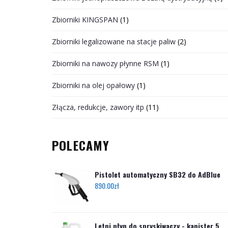
Zbiorniki KINGSPAN
(1)
Zbiorniki legalizowane na stacje paliw
(2)
Zbiorniki na nawozy płynne RSM
(1)
Zbiorniki na olej opałowy
(1)
Złącza, redukcje, zawory itp
(11)
POLECAMY
Pistolet automatyczny SB32 do AdBlue
890.00
zł
Letni płyn do spryskiwaczy - kanister 5