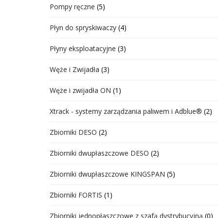
Pompy ręczne
(5)
Płyn do spryskiwaczy
(4)
Płyny eksploatacyjne
(3)
Węże i Zwijadła
(3)
Węże i zwijadła ON
(1)
Xtrack - systemy zarządzania paliwem i Adblue®
(2)
Zbiorniki DESO
(2)
Zbiorniki dwupłaszczowe DESO
(2)
Zbiorniki dwupłaszczowe KINGSPAN
(5)
Zbiorniki FORTIS
(1)
Zbiorniki jednopłaszczowe z szafą dystrybucyjną
(0)