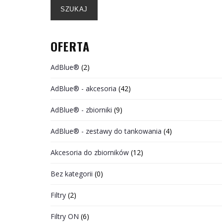
SZUKAJ
OFERTA
AdBlue®
(2)
AdBlue® - akcesoria
(42)
AdBlue® - zbiorniki
(9)
AdBlue® - zestawy do tankowania
(4)
Akcesoria do zbiorników
(12)
Bez kategorii
(0)
Filtry
(2)
Filtry ON
(6)