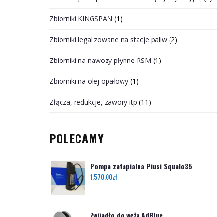
Zbiorniki KINGSPAN
(1)
Zbiorniki legalizowane na stacje paliw
(2)
Zbiorniki na nawozy płynne RSM
(1)
Zbiorniki na olej opałowy
(1)
Złącza, redukcje, zawory itp
(11)
POLECAMY
Pompa zatapialna Piusi Squalo35
1,570.00
zł
Zwijadło do węża AdBlue