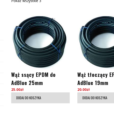
Pokaż wszystkie 3
Wąż ssący EPDM do
Wąż tłoczący E
AdBlue 25mm
AdBlue 19mm
25.00
zł
20.00
zł
DODAJ DO KOSZYKA
DODAJ DO KOSZYKA