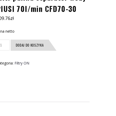
PIUSI 70l/min CFD70-30
09.76
zł
na netto
ość
DODAJ DO KOSZYKA
tr
liwa
parator
tegoria:
Filtry ON
ody
USI
l/min
FD70-
0