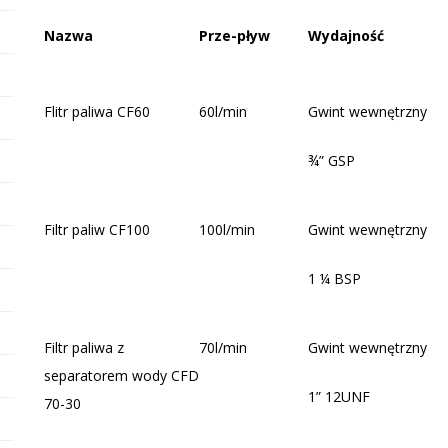
Nazwa
Prze-pływ
Wydajność
Flitr paliwa CF60
60l/min
Gwint wewnętrzny
¾” GSP
Filtr paliw CF100
100l/min
Gwint wewnętrzny
1 ¼ BSP
Filtr paliwa z
70l/min
Gwint wewnętrzny
separatorem wody CFD
1” 12UNF
70-30