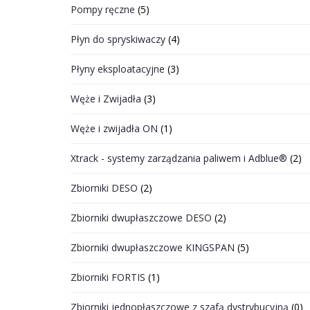
Pompy ręczne
(5)
Płyn do spryskiwaczy
(4)
Płyny eksploatacyjne
(3)
Węże i Zwijadła
(3)
Węże i zwijadła ON
(1)
Xtrack - systemy zarządzania paliwem i Adblue®
(2)
Zbiorniki DESO
(2)
Zbiorniki dwupłaszczowe DESO
(2)
Zbiorniki dwupłaszczowe KINGSPAN
(5)
Zbiorniki FORTIS
(1)
Zbiorniki jednopłaszczowe z szafą dystrybucyjną
(0)