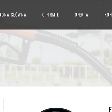
RONA GŁÓWNA
O FIRMIE
OFERTA
KON
F