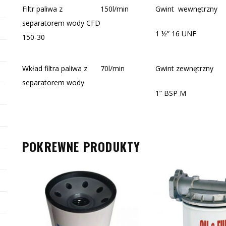
Filtr paliwa z
150l/min
Gwint wewnętrzny
separatorem wody CFD
1 ½” 16 UNF
150-30
Wkład filtra paliwa z
70l/min
Gwint zewnętrzny
separatorem wody
1” BSP M
POKREWNE PRODUKTY