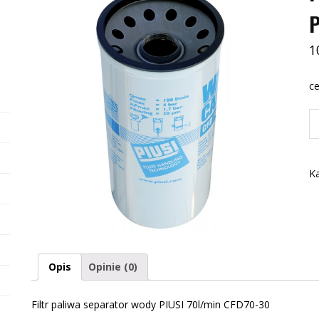
1
ce
il
Fil
pa
se
Ka
w
PI
70
C
3
Opis
Opinie (0)
Filtr paliwa separator wody PIUSI 70l/min CFD70-30