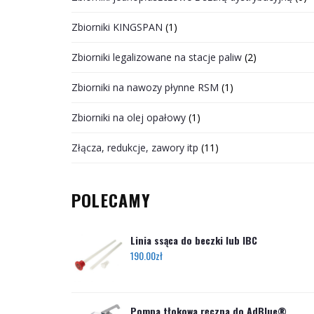
Zbiorniki KINGSPAN
(1)
Zbiorniki legalizowane na stacje paliw
(2)
Zbiorniki na nawozy płynne RSM
(1)
Zbiorniki na olej opałowy
(1)
Złącza, redukcje, zawory itp
(11)
POLECAMY
Linia ssąca do beczki lub IBC
190.00
zł
Pompa tłokowa ręczna do AdBlue®