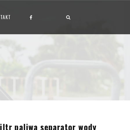
TAKT
iltr paliwa separator wody