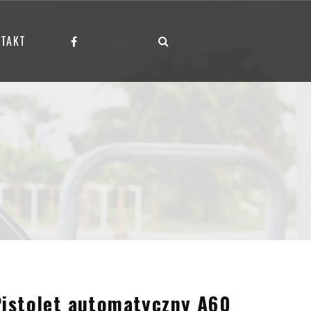
TAKT
istolet automatyczny A60