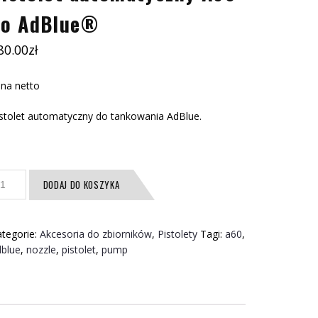
do AdBlue®
80.00
zł
na netto
stolet automatyczny do tankowania AdBlue.
ość
DODAJ DO KOSZYKA
stolet
utomatyczny
60
tegorie:
Akcesoria do zbiorników
,
Pistolety
Tagi:
a60
,
o
dblue
,
nozzle
,
pistolet
,
pump
dBlue®