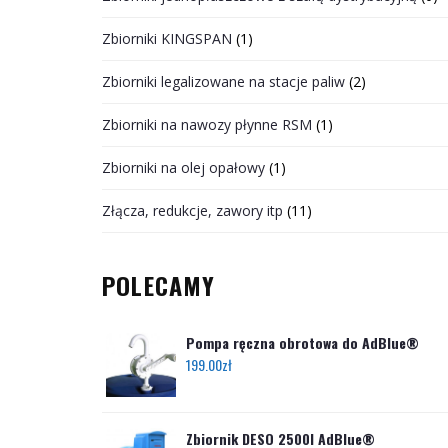
Zbiorniki KINGSPAN
(1)
Zbiorniki legalizowane na stacje paliw
(2)
Zbiorniki na nawozy płynne RSM
(1)
Zbiorniki na olej opałowy
(1)
Złącza, redukcje, zawory itp
(11)
POLECAMY
Pompa ręczna obrotowa do AdBlue®
199.00
zł
Zbiornik DESO 2500l AdBlue®