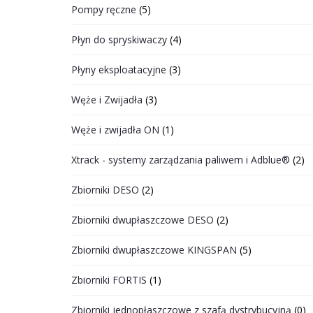
Pompy ręczne
(5)
Płyn do spryskiwaczy
(4)
Płyny eksploatacyjne
(3)
Węże i Zwijadła
(3)
Węże i zwijadła ON
(1)
Xtrack - systemy zarządzania paliwem i Adblue®
(2)
Zbiorniki DESO
(2)
Zbiorniki dwupłaszczowe DESO
(2)
Zbiorniki dwupłaszczowe KINGSPAN
(5)
Zbiorniki FORTIS
(1)
Zbiorniki jednopłaszczowe z szafą dystrybucyjną
(0)