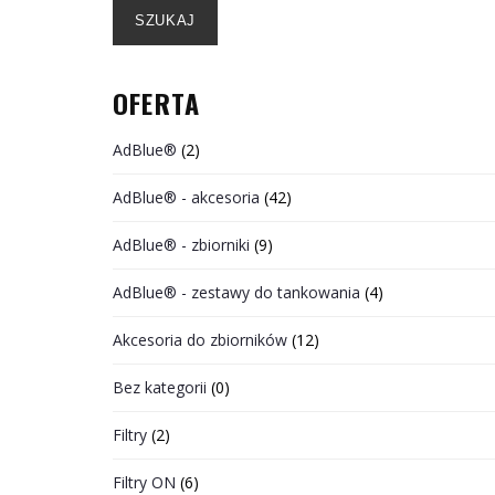
SZUKAJ
OFERTA
AdBlue®
(2)
AdBlue® - akcesoria
(42)
AdBlue® - zbiorniki
(9)
AdBlue® - zestawy do tankowania
(4)
Akcesoria do zbiorników
(12)
Bez kategorii
(0)
Filtry
(2)
Filtry ON
(6)