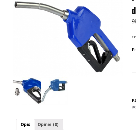
9
ce
Pi
il
Pi
a
A
Ka
d
a
A
Opis
Opinie (0)