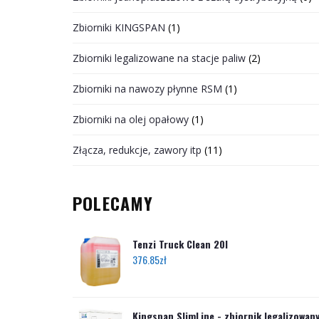
Zbiorniki KINGSPAN
(1)
Zbiorniki legalizowane na stacje paliw
(2)
Zbiorniki na nawozy płynne RSM
(1)
Zbiorniki na olej opałowy
(1)
Złącza, redukcje, zawory itp
(11)
POLECAMY
Tenzi Truck Clean 20l
376.85
zł
Kingspan SlimLine - zbiornik legalizowan