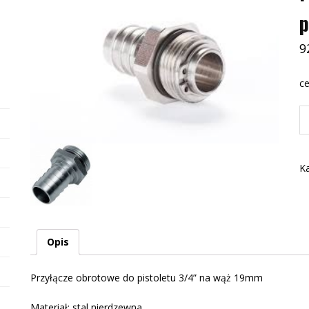
p
9
ce
il
Pr
o
d
Ka
pi
3/
n
w
1
Opis
Przyłącze obrotowe do pistoletu 3/4” na wąż 19mm
Materiał: stal nierdzewna.