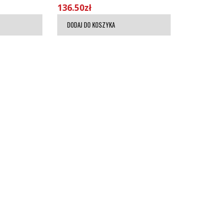
136.50
zł
DODAJ DO KOSZYKA