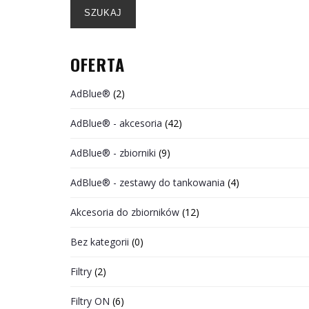
SZUKAJ
OFERTA
AdBlue®
(2)
AdBlue® - akcesoria
(42)
AdBlue® - zbiorniki
(9)
AdBlue® - zestawy do tankowania
(4)
Akcesoria do zbiorników
(12)
Bez kategorii
(0)
Filtry
(2)
Filtry ON
(6)