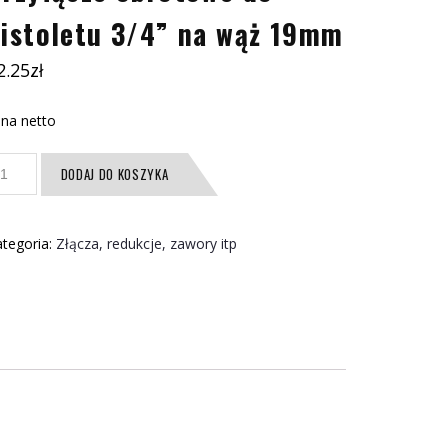
istoletu 3/4” na wąż 19mm
2.25
zł
na netto
ość
DODAJ DO KOSZYKA
zyłącze
brotowe
o
tegoria:
Złącza, redukcje, zawory itp
stoletu
4''
a
ąż
9mm