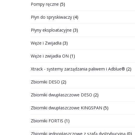
Pompy ręczne
(5)
Płyn do spryskiwaczy
(4)
Płyny eksploatacyjne
(3)
Węże i Zwijadła
(3)
Węże i zwijadła ON
(1)
Xtrack - systemy zarządzania paliwem i Adblue®
(2)
Zbiorniki DESO
(2)
Zbiorniki dwupłaszczowe DESO
(2)
Zbiorniki dwupłaszczowe KINGSPAN
(5)
Zbiorniki FORTIS
(1)
Zbiorniki jednopłaszczowe z szafą dystrybucyjną
(0)