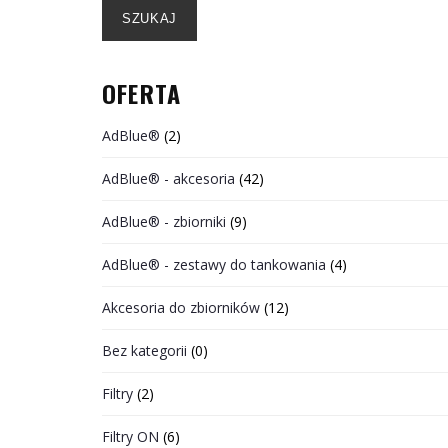
SZUKAJ
OFERTA
AdBlue®
(2)
AdBlue® - akcesoria
(42)
AdBlue® - zbiorniki
(9)
AdBlue® - zestawy do tankowania
(4)
Akcesoria do zbiorników
(12)
Bez kategorii
(0)
Filtry
(2)
Filtry ON
(6)