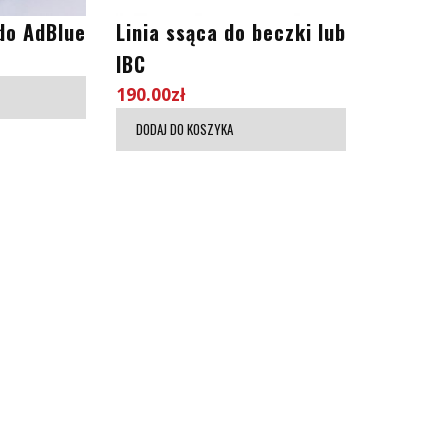
do AdBlue
Linia ssąca do beczki lub
IBC
190.00
zł
DODAJ DO KOSZYKA