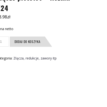
K24
8.98
zł
na netto
ość
DODAJ DO KOSZYKA
ącze
stolet
tegoria:
Złącza, redukcje, zawory itp
cznik
24