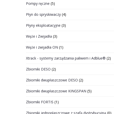
Pompy ręczne
(5)
Płyn do spryskiwaczy
(4)
Płyny eksploatacyjne
(3)
Węże i Zwijadła
(3)
Węże i zwijadła ON
(1)
Xtrack - systemy zarządzania paliwem i Adblue®
(2)
Zbiorniki DESO
(2)
Zbiorniki dwupłaszczowe DESO
(2)
Zbiorniki dwupłaszczowe KINGSPAN
(5)
Zbiorniki FORTIS
(1)
Zbiorniki jednopłaszczowe z szafą dystrybucyjną
(0)