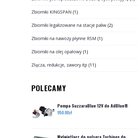
Zbiorniki KINGSPAN
(1)
Zbiorniki legalizowane na stacje paliw
(2)
Zbiorniki na nawozy płynne RSM
(1)
Zbiorniki na olej opałowy
(1)
Złącza, redukcje, zawory itp
(11)
POLECAMY
Pompa SuzzaraBlue 12V do AdBlue®
950.00
zł
Wyświetlacz do pulsera Turbinox do