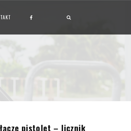
TAKT
łącze pistolet – licznik