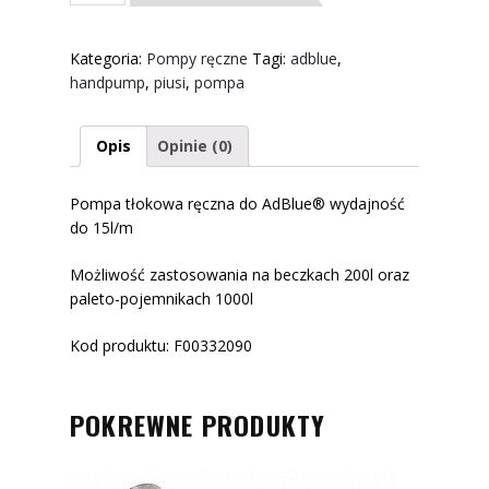
tłokowa
ręczna
Kategoria:
Pompy ręczne
Tagi:
adblue
,
do
handpump
,
piusi
,
pompa
AdBlue®
Opis
Opinie (0)
Pompa tłokowa ręczna do AdBlue® wydajność
do 15l/m
Możliwość zastosowania na beczkach 200l oraz
paleto-pojemnikach 1000l
Kod produktu: F00332090
POKREWNE PRODUKTY