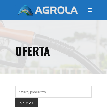
STRONA GŁÓWNA
O FIRMIE
Regulamin
Polityka prywatności
OFERTA
OFERTA
Moje konto
KOSZYK
Zamówienia
Płatności i przesyłki
KONTAKT
SZUKAJ