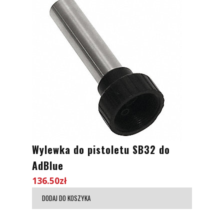
Wylewka do pistoletu SB32 do
AdBlue
136.50
zł
DODAJ DO KOSZYKA