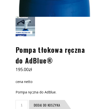
Pompa tłokowa ręczna
do AdBlue®
195.00
zł
cena netto
Pompa ręczna do AdBlue.
ilość
DODAJ DO KOSZYKA
Pompa