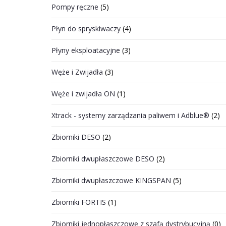
Pompy ręczne
(5)
Płyn do spryskiwaczy
(4)
Płyny eksploatacyjne
(3)
Węże i Zwijadła
(3)
Węże i zwijadła ON
(1)
Xtrack - systemy zarządzania paliwem i Adblue®
(2)
Zbiorniki DESO
(2)
Zbiorniki dwupłaszczowe DESO
(2)
Zbiorniki dwupłaszczowe KINGSPAN
(5)
Zbiorniki FORTIS
(1)
Zbiorniki jednopłaszczowe z szafą dystrybucyjną
(0)