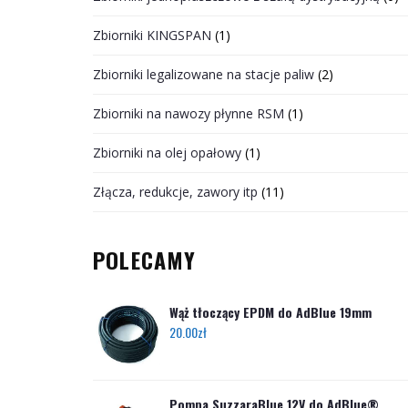
Zbiorniki KINGSPAN
(1)
Zbiorniki legalizowane na stacje paliw
(2)
Zbiorniki na nawozy płynne RSM
(1)
Zbiorniki na olej opałowy
(1)
Złącza, redukcje, zawory itp
(11)
POLECAMY
Wąż tłoczący EPDM do AdBlue 19mm
20.00
zł
Pompa SuzzaraBlue 12V do AdBlue®