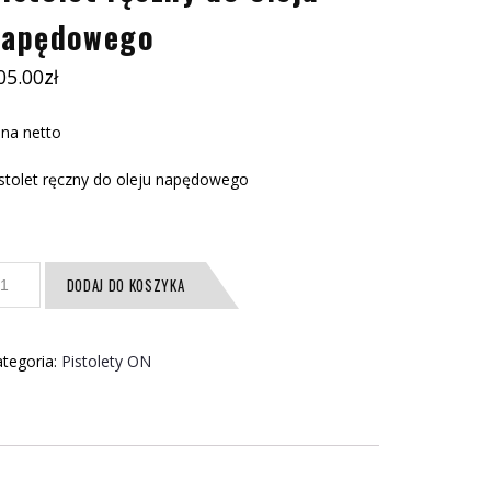
napędowego
05.00
zł
na netto
stolet ręczny do oleju napędowego
ość
DODAJ DO KOSZYKA
stolet
czny
o
tegoria:
Pistolety ON
eju
apędowego