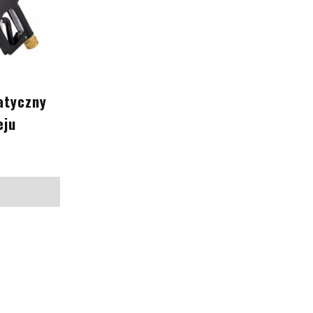
atyczny
eju