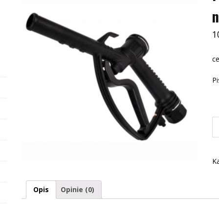
1
ce
Pi
il
Pi
rę
d
Ka
ol
n
Opis
Opinie (0)