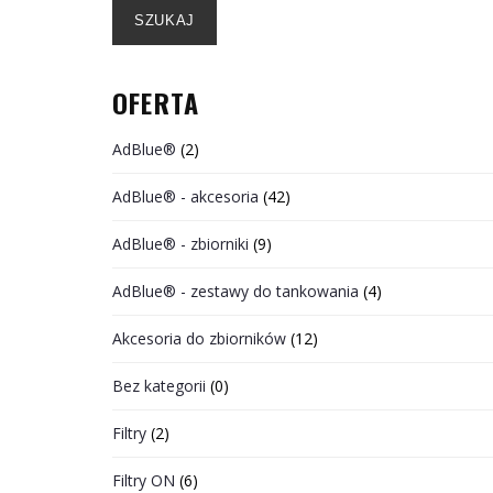
SZUKAJ
OFERTA
AdBlue®
(2)
AdBlue® - akcesoria
(42)
AdBlue® - zbiorniki
(9)
AdBlue® - zestawy do tankowania
(4)
Akcesoria do zbiorników
(12)
Bez kategorii
(0)
Filtry
(2)
Filtry ON
(6)