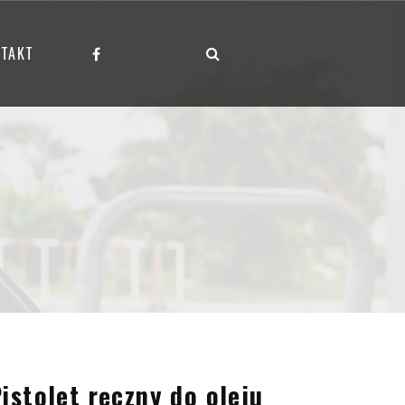
TAKT
istolet ręczny do oleju