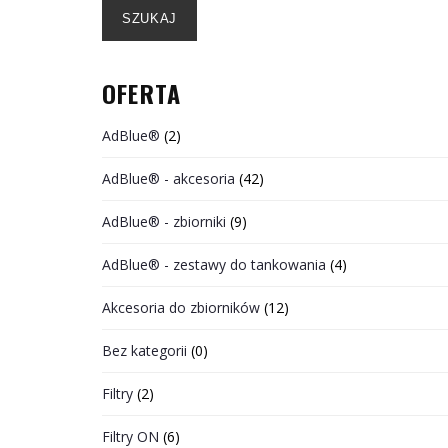
SZUKAJ
OFERTA
AdBlue®
(2)
AdBlue® - akcesoria
(42)
AdBlue® - zbiorniki
(9)
AdBlue® - zestawy do tankowania
(4)
Akcesoria do zbiorników
(12)
Bez kategorii
(0)
Filtry
(2)
Filtry ON
(6)