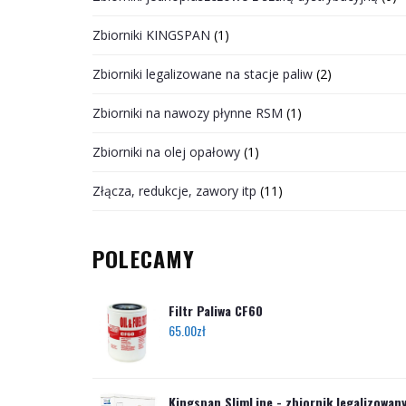
Zbiorniki KINGSPAN
(1)
Zbiorniki legalizowane na stacje paliw
(2)
Zbiorniki na nawozy płynne RSM
(1)
Zbiorniki na olej opałowy
(1)
Złącza, redukcje, zawory itp
(11)
POLECAMY
Filtr Paliwa CF60
65.00
zł
Kingspan SlimLine - zbiornik legalizowan