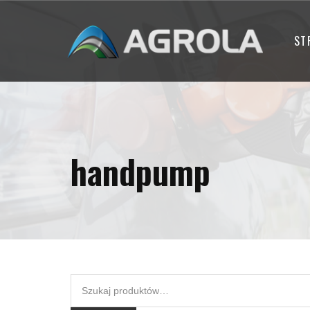
ST
handpump