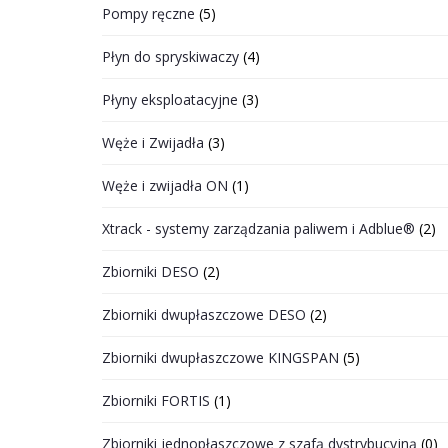
Pompy ręczne
(5)
Płyn do spryskiwaczy
(4)
Płyny eksploatacyjne
(3)
Węże i Zwijadła
(3)
Węże i zwijadła ON
(1)
Xtrack - systemy zarządzania paliwem i Adblue®
(2)
Zbiorniki DESO
(2)
Zbiorniki dwupłaszczowe DESO
(2)
Zbiorniki dwupłaszczowe KINGSPAN
(5)
Zbiorniki FORTIS
(1)
Zbiorniki jednopłaszczowe z szafą dystrybucyjną
(0)