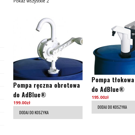
Pokaż wszystkie 2
Pompa tłokowa
Pompa ręczna obrotowa
do AdBlue®
do AdBlue®
195.00
zł
199.00
zł
DODAJ DO KOSZYKA
DODAJ DO KOSZYKA