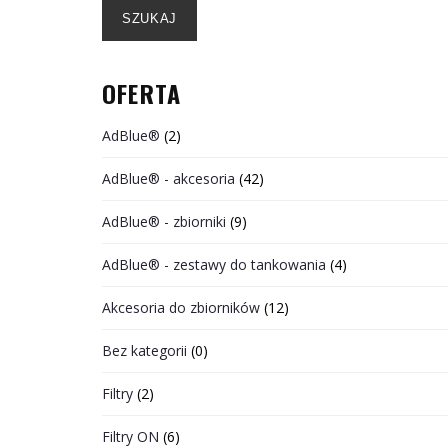
SZUKAJ
OFERTA
AdBlue®
(2)
AdBlue® - akcesoria
(42)
AdBlue® - zbiorniki
(9)
AdBlue® - zestawy do tankowania
(4)
Akcesoria do zbiorników
(12)
Bez kategorii
(0)
Filtry
(2)
Filtry ON
(6)