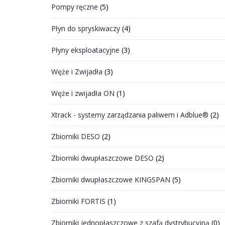
Pompy ręczne
(5)
Płyn do spryskiwaczy
(4)
Płyny eksploatacyjne
(3)
Węże i Zwijadła
(3)
Węże i zwijadła ON
(1)
Xtrack - systemy zarządzania paliwem i Adblue®
(2)
Zbiorniki DESO
(2)
Zbiorniki dwupłaszczowe DESO
(2)
Zbiorniki dwupłaszczowe KINGSPAN
(5)
Zbiorniki FORTIS
(1)
Zbiorniki jednopłaszczowe z szafą dystrybucyjną
(0)