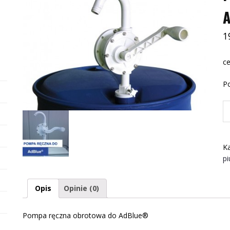
1
ce
P
il
P
rę
o
Ka
d
pi
A
Opis
Opinie (0)
Pompa ręczna obrotowa do AdBlue®