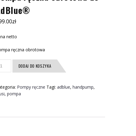
AdBlue®
99.00
zł
na netto
ompa ręczna obrotowa
ość
DODAJ DO KOSZYKA
ompa
czna
brotowa
tegoria:
Pompy ręczne
Tagi:
adblue
,
handpump
,
o
usi
,
pompa
dBlue®