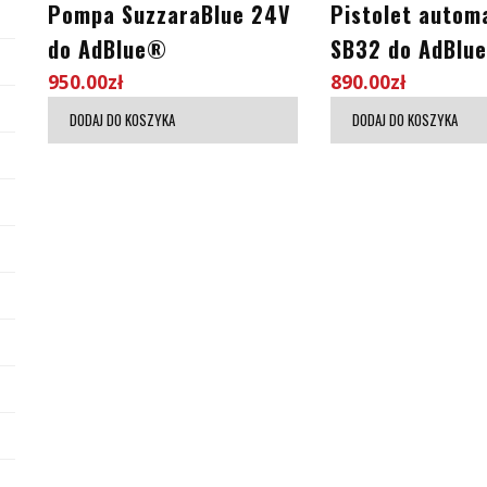
Pompa SuzzaraBlue 24V
Pistolet autom
do AdBlue®
SB32 do AdBlue
950.00
zł
890.00
zł
DODAJ DO KOSZYKA
DODAJ DO KOSZYKA