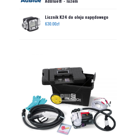
AdBlue® - luzem
Licznik K24 do oleju napędowego
630.00
zł