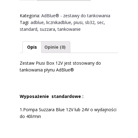
Piusi
Box
Kategoria:
AdBlue® - zestawy do tankowania
12V
Tagi:
adblue
,
licznikadblue
,
piusi
,
sb32
,
sec
,
lub
standard
,
suzzara
,
tankowanie
24V
Opis
Opinie (0)
Zestaw Piusi Box 12V jest stosowany do
tankowania płynu AdBlue®
Wyposażenie standardowe :
1.Pompa Suzzara Blue 12V lub 24V o wydajności
do 40l/min