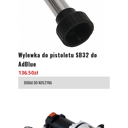
Wylewka do pistoletu SB32 do
AdBlue
136.50
zł
DODAJ DO KOSZYKA