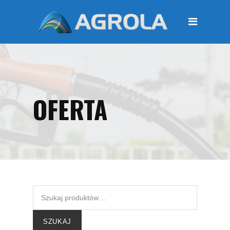
STRONA GŁÓWNA
O FIRMIE
Regulamin
Polityka prywatności
OFERTA
OFERTA
Moje konto
KOSZYK
Zamówienia
Płatności i przesyłki
KONTAKT
SZUKAJ