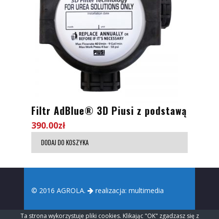
Filtr AdBlue® 3D Piusi z podstawą
390.00
zł
DODAJ DO KOSZYKA
© 2016 AGROLA.
realizacja:
multimedia
Ta strona wykorzystuje pliki cookies. Klikając "OK" zgadzasz się z