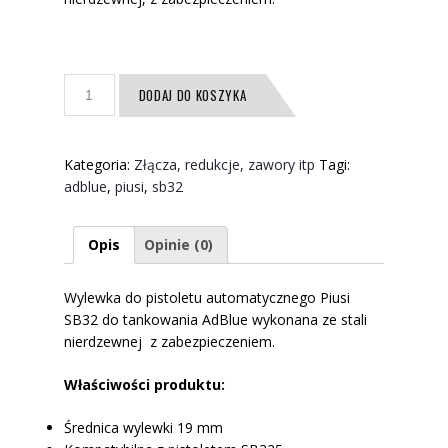
ilość
DODAJ DO KOSZYKA
Wylewka
do
pistoletu
Kategoria:
Złącza, redukcje, zawory itp
Tagi:
SB32
adblue
,
piusi
,
sb32
do
AdBlue
Opis
Opinie (0)
Wylewka do pistoletu automatycznego Piusi
SB32 do tankowania AdBlue wykonana ze stali
nierdzewnej z zabezpieczeniem.
Właściwości produktu:
Średnica wylewki 19 mm