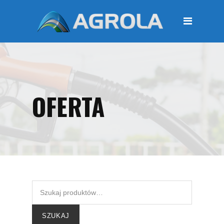
STRONA GŁÓWNA
O FIRMIE
Regulamin
Polityka prywatności
OFERTA
OFERTA
Moje konto
KOSZYK
Zamówienia
Płatności i przesyłki
KONTAKT
SZUKAJ