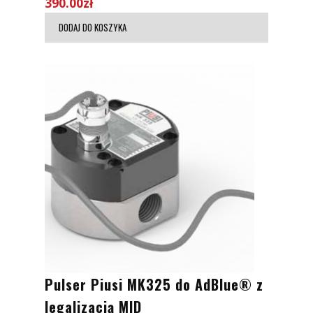
390.00
zł
DODAJ DO KOSZYKA
Pulser Piusi MK325 do AdBlue® z
legalizacją MID