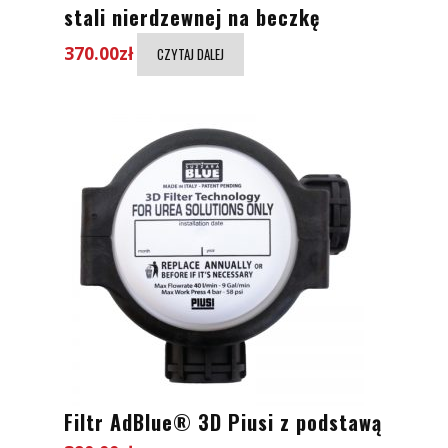
stali nierdzewnej na beczkę
370.00
zł
CZYTAJ DALEJ
Filtr AdBlue® 3D Piusi z podstawą