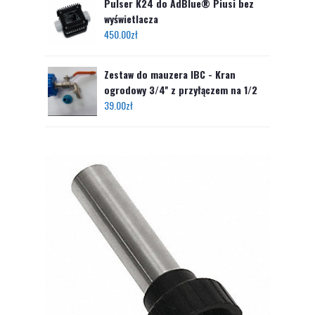
Pulser K24 do AdBlue® Piusi bez
wyświetlacza
450.00
zł
Zestaw do mauzera IBC - Kran
ogrodowy 3/4'' z przyłączem na 1/2
39.00
zł