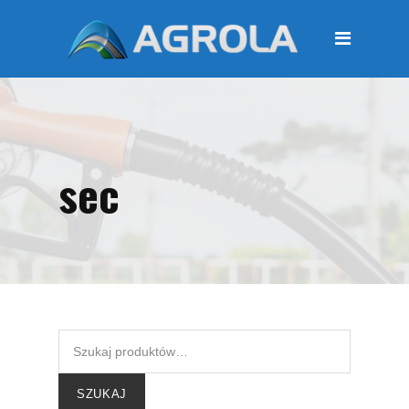
STRONA GŁÓWNA
O FIRMIE
Regulamin
Polityka prywatności
sec
OFERTA
Moje konto
KOSZYK
Zamówienia
Płatności i przesyłki
KONTAKT
SZUKAJ