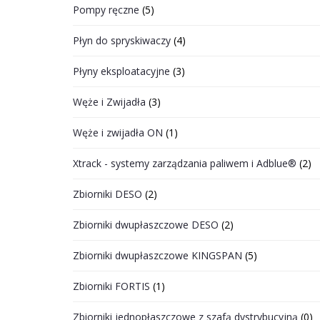
Pompy ręczne
(5)
Płyn do spryskiwaczy
(4)
Płyny eksploatacyjne
(3)
Węże i Zwijadła
(3)
Węże i zwijadła ON
(1)
Xtrack - systemy zarządzania paliwem i Adblue®
(2)
Zbiorniki DESO
(2)
Zbiorniki dwupłaszczowe DESO
(2)
Zbiorniki dwupłaszczowe KINGSPAN
(5)
Zbiorniki FORTIS
(1)
Zbiorniki jednopłaszczowe z szafą dystrybucyjną
(0)