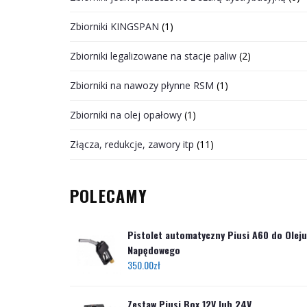
Zbiorniki KINGSPAN
(1)
Zbiorniki legalizowane na stacje paliw
(2)
Zbiorniki na nawozy płynne RSM
(1)
Zbiorniki na olej opałowy
(1)
Złącza, redukcje, zawory itp
(11)
POLECAMY
Pistolet automatyczny Piusi A60 do Oleju
Napędowego
350.00
zł
Zestaw Piusi Box 12V lub 24V