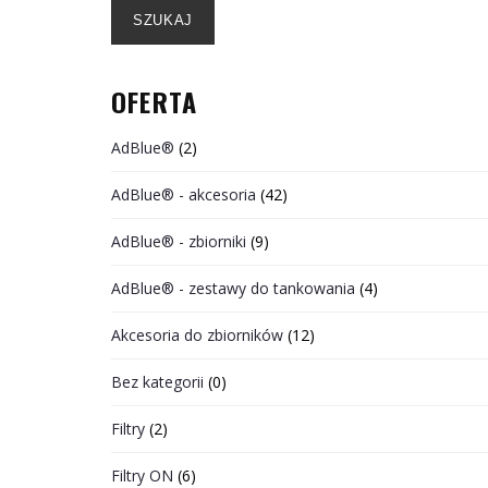
SZUKAJ
OFERTA
AdBlue®
(2)
AdBlue® - akcesoria
(42)
AdBlue® - zbiorniki
(9)
AdBlue® - zestawy do tankowania
(4)
Akcesoria do zbiorników
(12)
Bez kategorii
(0)
Filtry
(2)
Filtry ON
(6)