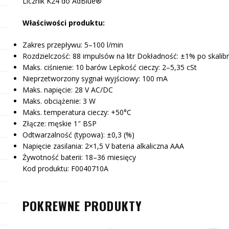
Licznik K24 do AdBlue®
Właściwości produktu:
Zakres przepływu: 5–100 l/min
Rozdzielczość: 88 impulsów na litr Dokładność: ±1% po skalib
Maks. ciśnienie: 10 barów Lepkość cieczy: 2–5,35 cSt
Nieprzetworzony sygnał wyjściowy: 100 mA
Maks. napięcie: 28 V AC/DC
Maks. obciążenie: 3 W
Maks. temperatura cieczy: +50°C
Złącze: męskie 1″ BSP
Odtwarzalność (typowa): ±0,3 (%)
Napięcie zasilania: 2×1,5 V bateria alkaliczna AAA
Żywotność baterii: 18–36 miesięcy
Kod produktu: F0040710A
POKREWNE PRODUKTY