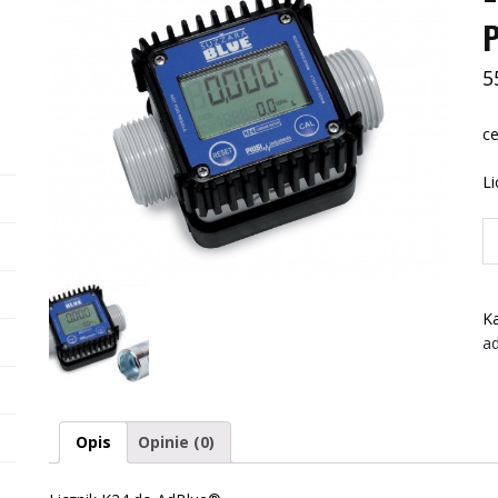
P
5
ce
Li
il
Li
K
d
Ka
A
a
Pi
Opis
Opinie (0)