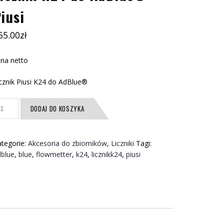
iusi
55.00
zł
na netto
cznik Piusi K24 do AdBlue®
ość
DODAJ DO KOSZYKA
cznik
24
o
tegorie:
Akcesoria do zbiorników
,
Liczniki
Tagi:
dBlue®
dblue
,
blue
,
flowmetter
,
k24
,
licznikk24
,
piusi
usi