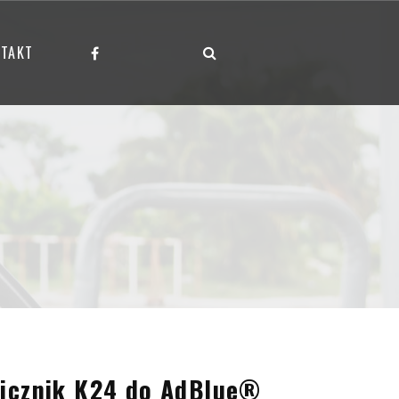
TAKT
icznik K24 do AdBlue®