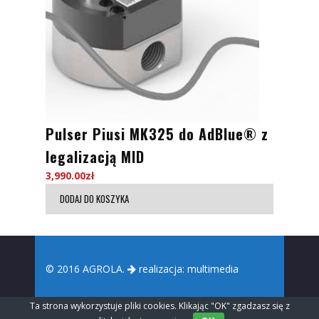
Pulser Piusi MK325 do AdBlue® z
legalizacją MID
3,990.00
zł
DODAJ DO KOSZYKA
© 2016 AGROLA.
realizacja:
multimedia
Ta strona wykorzystuje pliki cookies. Klikając "OK" zgadzasz się z