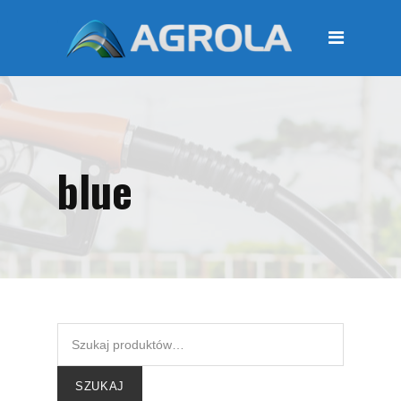
STRONA GŁÓWNA
O FIRMIE
Regulamin
Polityka prywatności
blue
OFERTA
Moje konto
KOSZYK
Zamówienia
Płatności i przesyłki
KONTAKT
SZUKAJ