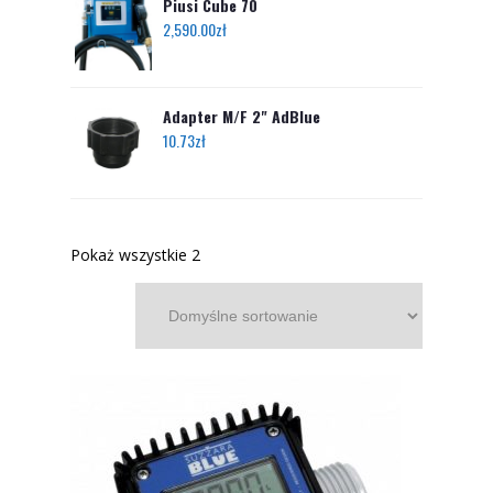
Piusi Cube 70
2,590.00
zł
Adapter M/F 2" AdBlue
10.73
zł
Pokaż wszystkie 2