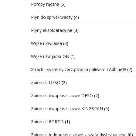
Pompy ręczne
(5)
Płyn do spryskiwaczy
(4)
Płyny eksploatacyjne
(3)
Węże i Zwijadła
(3)
Węże i zwijadła ON
(1)
Xtrack - systemy zarządzania paliwem i Adblue®
(2)
Zbiorniki DESO
(2)
Zbiorniki dwupłaszczowe DESO
(2)
Zbiorniki dwupłaszczowe KINGSPAN
(5)
Zbiorniki FORTIS
(1)
Zbiorniki jednopłaszczowe z szafą dystrybucyjną
(0)