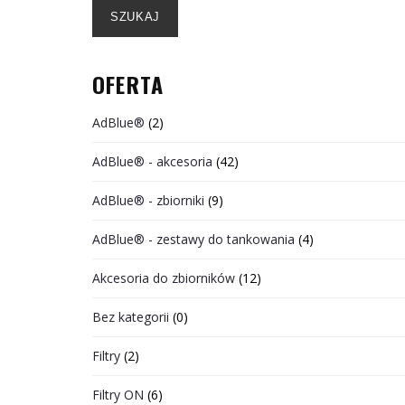
SZUKAJ
OFERTA
AdBlue®
(2)
AdBlue® - akcesoria
(42)
AdBlue® - zbiorniki
(9)
AdBlue® - zestawy do tankowania
(4)
Akcesoria do zbiorników
(12)
Bez kategorii
(0)
Filtry
(2)
Filtry ON
(6)