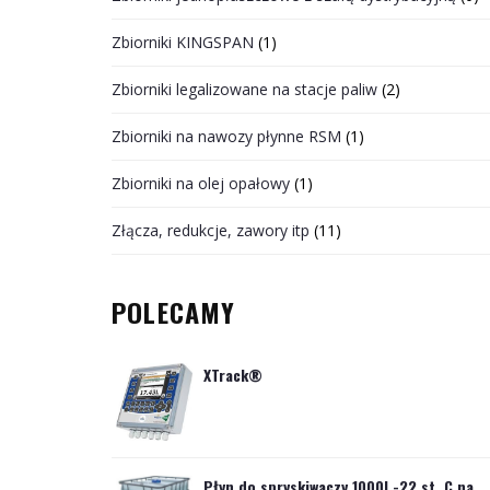
Zbiorniki KINGSPAN
(1)
Zbiorniki legalizowane na stacje paliw
(2)
Zbiorniki na nawozy płynne RSM
(1)
Zbiorniki na olej opałowy
(1)
Złącza, redukcje, zawory itp
(11)
POLECAMY
XTrack®
Płyn do spryskiwaczy 1000l -22 st. C na