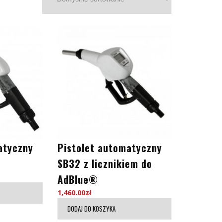
atyczny
Pistolet automatyczny
SB32 z licznikiem do
AdBlue®
1,460.00
zł
DODAJ DO KOSZYKA