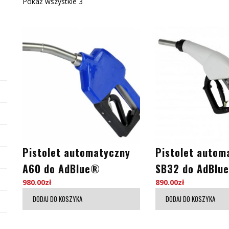
Pokaż wszystkie 3
Pistolet automatyczny
Pistolet autom
A60 do AdBlue®
SB32 do AdBlue
980.00
zł
890.00
zł
DODAJ DO KOSZYKA
DODAJ DO KOSZYKA