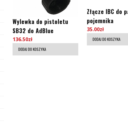
Złącze IBC do p
pojemnika
Wylewka do pistoletu
35.00
zł
SB32 do AdBlue
136.50
zł
DODAJ DO KOSZYKA
DODAJ DO KOSZYKA