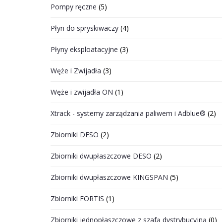
Pompy ręczne
(5)
Płyn do spryskiwaczy
(4)
Płyny eksploatacyjne
(3)
Węże i Zwijadła
(3)
Węże i zwijadła ON
(1)
Xtrack - systemy zarządzania paliwem i Adblue®
(2)
Zbiorniki DESO
(2)
Zbiorniki dwupłaszczowe DESO
(2)
Zbiorniki dwupłaszczowe KINGSPAN
(5)
Zbiorniki FORTIS
(1)
Zbiorniki jednopłaszczowe z szafą dystrybucyjną
(0)