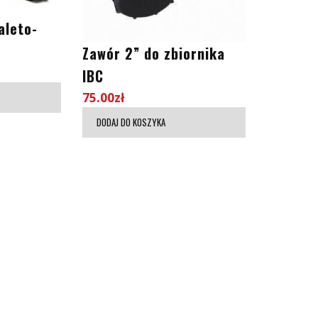
aleto-
Zawór 2” do zbiornika
IBC
75.00
zł
DODAJ DO KOSZYKA