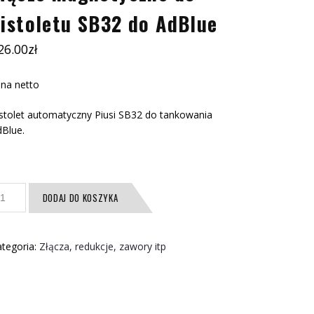
istoletu SB32 do AdBlue
26.00
zł
na netto
stolet automatyczny Piusi SB32 do tankowania
Blue.
ość
DODAJ DO KOSZYKA
ącze
agnetyczne
o
tegoria:
Złącza, redukcje, zawory itp
stoletu
B32
o
dBlue