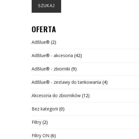
SZUKAJ
OFERTA
AdBlue®
(2)
AdBlue® - akcesoria
(42)
AdBlue® - zbiorniki
(9)
AdBlue® - zestawy do tankowania
(4)
Akcesoria do zbiorników
(12)
Bez kategorii
(0)
Filtry
(2)
Filtry ON
(6)