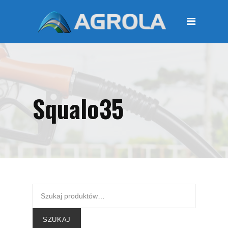
STRONA GŁÓWNA
O FIRMIE
Regulamin
Polityka prywatności
Squalo35
OFERTA
Moje konto
KOSZYK
Zamówienia
Płatności i przesyłki
KONTAKT
SZUKAJ