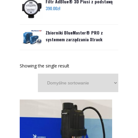
Filtr AdBlue® 3D Piusi z podstawą
390.00
zł
Zbiorniki BlueMaster® PRO z
systemem zarządzania Xtrack
Showing the single result