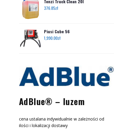
Tenzi Truck Clean 20l
376.85
zł
Piusi Cube 56
1,990.00
zł
AdBlue® – luzem
cena ustalana indywidualnie w zależności od
ilości i lokalizacji dostawy