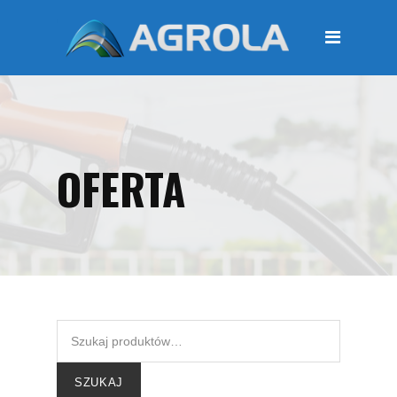
STRONA GŁÓWNA
O FIRMIE
Regulamin
Polityka prywatności
OFERTA
OFERTA
Moje konto
KOSZYK
Zamówienia
Płatności i przesyłki
KONTAKT
SZUKAJ