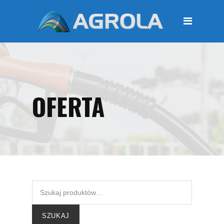
STRONA GŁÓWNA
O FIRMIE
Regulamin
Polityka prywatności
OFERTA
OFERTA
Moje konto
KOSZYK
Zamówienia
Płatności i przesyłki
KONTAKT
SZUKAJ