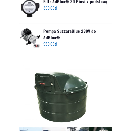
Filtr AdBlue® 3D Piusi z podstawą
390.00
zł
Pompa SuzzaraBlue 230V do
AdBlue®
950.00
zł