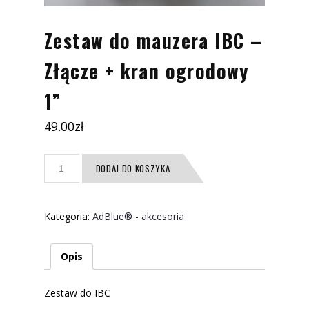
Zestaw do mauzera IBC –
Złącze + kran ogrodowy
1”
49.00
zł
ilość
DODAJ DO KOSZYKA
Zestaw
do
mauzera
Kategoria:
AdBlue® - akcesoria
IBC
-
Złącze
Opis
+
kran
Zestaw do IBC
ogrodowy