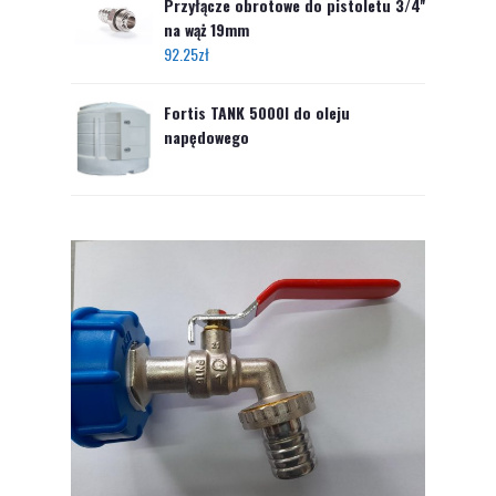
Przyłącze obrotowe do pistoletu 3/4''
na wąż 19mm
92.25
zł
Fortis TANK 5000l do oleju
napędowego