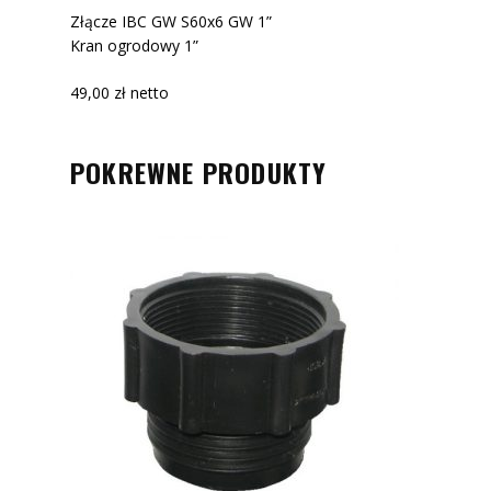
1''
Złącze IBC GW S60x6 GW 1”
Kran ogrodowy 1”
49,00 zł netto
POKREWNE PRODUKTY