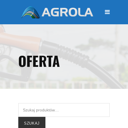
STRONA GŁÓWNA
O FIRMIE
Regulamin
Polityka prywatności
OFERTA
OFERTA
Moje konto
KOSZYK
Zamówienia
Płatności i przesyłki
KONTAKT
SZUKAJ