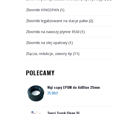
Zbiorniki KINGSPAN
(1)
Zbiorniki legalizowane na stacje paliw
(2)
Zbiorniki na nawozy płynne RSM
(1)
Zbiorniki na olej opałowy
(1)
Złącza, redukcje, zawory itp
(11)
POLECAMY
Wąż ssący EPDM do AdBlue 25mm
25.00
zł
Tenzi Truck Clean 5l