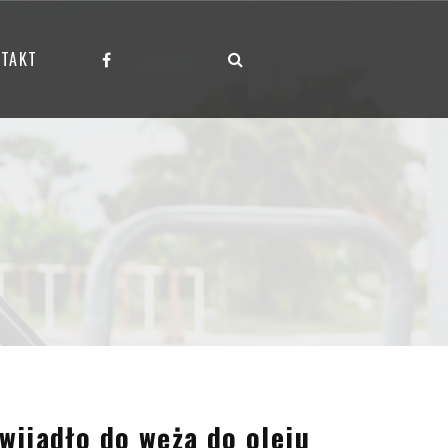
TAKT
wijadło do węża do oleju