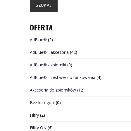
SZUKAJ
OFERTA
AdBlue®
(2)
AdBlue® - akcesoria
(42)
AdBlue® - zbiorniki
(9)
AdBlue® - zestawy do tankowania
(4)
Akcesoria do zbiorników
(12)
Bez kategorii
(0)
Filtry
(2)
Filtry ON
(6)