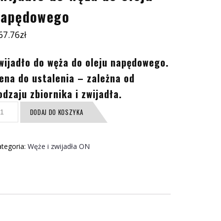
napędowego
67.76
zł
wijadło do węża do oleju napędowego.
ena do ustalenia – zależna od
odzaju zbiornika i zwijadła.
ość
DODAJ DO KOSZYKA
ijadło
o
ęża
tegoria:
Węże i zwijadła ON
o
eju
apędowego