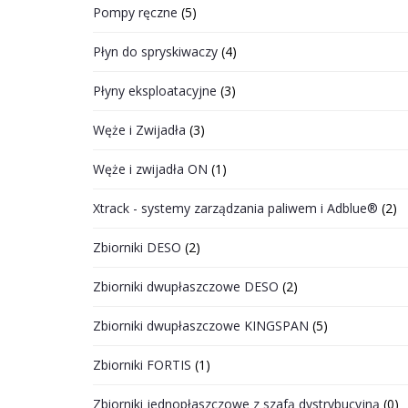
Pompy ręczne
(5)
Płyn do spryskiwaczy
(4)
Płyny eksploatacyjne
(3)
Węże i Zwijadła
(3)
Węże i zwijadła ON
(1)
Xtrack - systemy zarządzania paliwem i Adblue®
(2)
Zbiorniki DESO
(2)
Zbiorniki dwupłaszczowe DESO
(2)
Zbiorniki dwupłaszczowe KINGSPAN
(5)
Zbiorniki FORTIS
(1)
Zbiorniki jednopłaszczowe z szafą dystrybucyjną
(0)