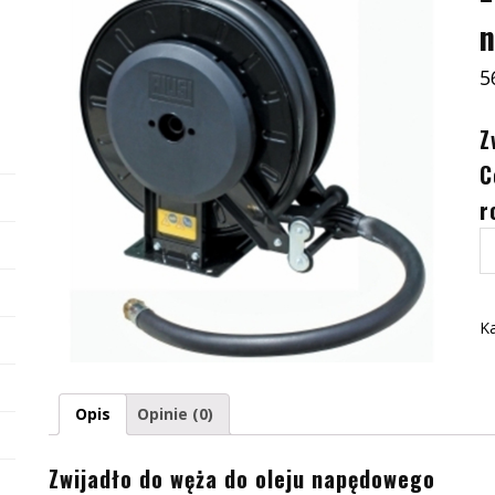
5
Z
C
r
il
Zw
d
w
Ka
d
ol
n
Opis
Opinie (0)
Zwijadło do węża do oleju napędowego