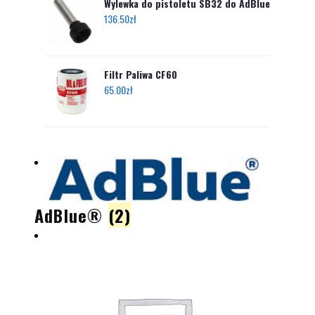
Wylewka do pistoletu SB32 do AdBlue
136.50
zł
Filtr Paliwa CF60
65.00
zł
AdBlue®
(2)