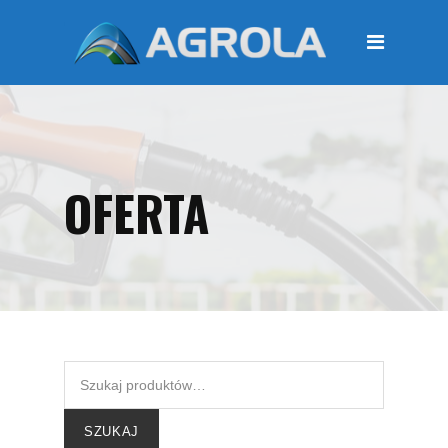
STRONA GŁÓWNA
O FIRMIE
Regulamin
Polityka prywatności
OFERTA
OFERTA
Moje konto
KOSZYK
Zamówienia
Płatności i przesyłki
KONTAKT
SZUKAJ