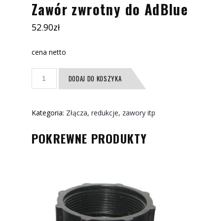
Zawór zwrotny do AdBlue
52.90
zł
cena netto
ilość
DODAJ DO KOSZYKA
Zawór
zwrotny
do
Kategoria:
Złącza, redukcje, zawory itp
AdBlue
POKREWNE PRODUKTY