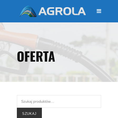
STRONA GŁÓWNA
O FIRMIE
Regulamin
Polityka prywatności
OFERTA
OFERTA
Moje konto
KOSZYK
Zamówienia
Płatności i przesyłki
KONTAKT
SZUKAJ