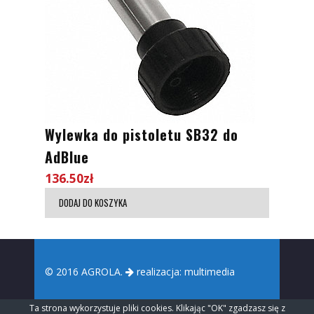
Wylewka do pistoletu SB32 do
AdBlue
136.50
zł
DODAJ DO KOSZYKA
© 2016 AGROLA.
realizacja:
multimedia
Ta strona wykorzystuje pliki cookies. Klikając "OK" zgadzasz się z