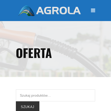
STRONA GŁÓWNA
O FIRMIE
Regulamin
Polityka prywatności
OFERTA
OFERTA
Moje konto
KOSZYK
Zamówienia
Płatności i przesyłki
KONTAKT
SZUKAJ