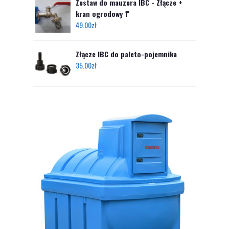
Zestaw do mauzera IBC - Złącze +
kran ogrodowy 1''
49.00
zł
Złącze IBC do paleto-pojemnika
35.00
zł