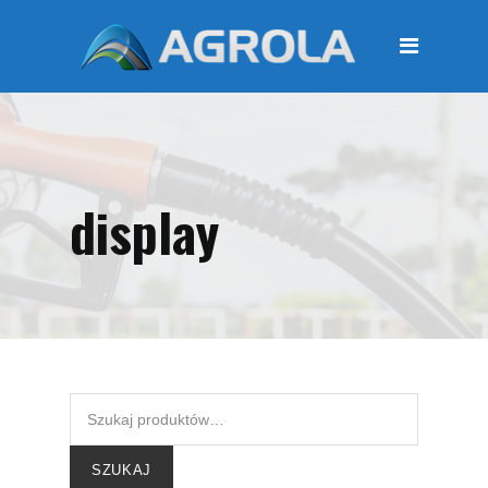
STRONA GŁÓWNA
O FIRMIE
Regulamin
Polityka prywatności
display
OFERTA
Moje konto
KOSZYK
Zamówienia
Płatności i przesyłki
KONTAKT
SZUKAJ