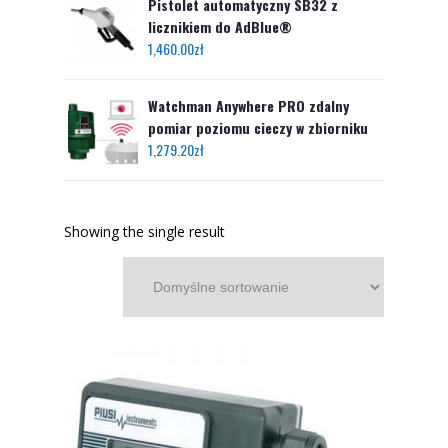
Pistolet automatyczny SB32 z
licznikiem do AdBlue®
1,460.00
zł
Watchman Anywhere PRO zdalny
pomiar poziomu cieczy w zbiorniku
1,279.20
zł
Showing the single result