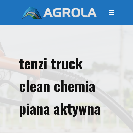
STRONA GŁÓWNA
O FIRMIE
Regulamin
Polityka prywatności
tenzi truck
OFERTA
Moje konto
clean chemia
KOSZYK
Zamówienia
piana aktywna
Płatności i przesyłki
KONTAKT