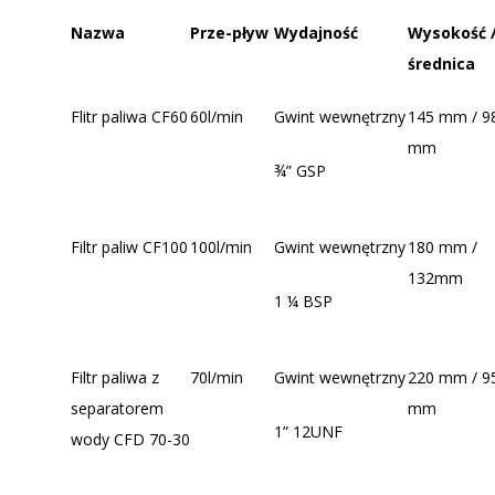
Nazwa
Prze-pływ
Wydajność
Wysokość 
średnica
Flitr paliwa CF60
60l/min
Gwint wewnętrzny
145 mm / 9
mm
¾” GSP
Filtr paliw CF100
100l/min
Gwint wewnętrzny
180 mm /
132mm
1 ¼ BSP
Filtr paliwa z
70l/min
Gwint wewnętrzny
220 mm / 9
separatorem
mm
1” 12UNF
wody CFD 70-30