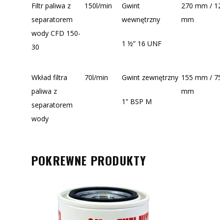
Filtr paliwa z
150l/min
Gwint
270 mm / 1
separatorem
wewnętrzny
mm
wody CFD 150-
1 ½” 16 UNF
30
Wkład filtra
70l/min
Gwint zewnętrzny
155 mm / 7
paliwa z
mm
1” BSP M
separatorem
wody
POKREWNE PRODUKTY