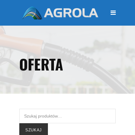
STRONA GŁÓWNA
O FIRMIE
Regulamin
Polityka prywatności
OFERTA
OFERTA
Moje konto
KOSZYK
Zamówienia
Płatności i przesyłki
KONTAKT
SZUKAJ