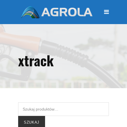
STRONA GŁÓWNA
O FIRMIE
Regulamin
Polityka prywatności
xtrack
OFERTA
Moje konto
KOSZYK
Zamówienia
Płatności i przesyłki
KONTAKT
SZUKAJ