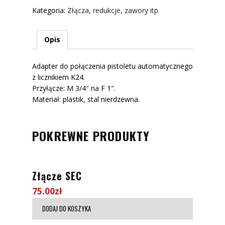
-
Kategoria:
Złącza, redukcje, zawory itp
licznik
K24
Opis
Adapter do połączenia pistoletu automatycznego
z licznikiem K24.
Przyłącze: M 3/4″ na F 1″.
Materiał: plastik, stal nierdzewna.
POKREWNE PRODUKTY
Złącze SEC
75.00
zł
DODAJ DO KOSZYKA