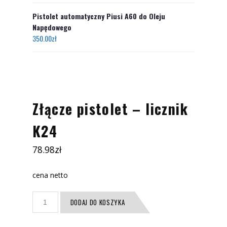
Pistolet automatyczny Piusi A60 do Oleju
Napędowego
350.00
zł
Złącze pistolet – licznik
K24
78.98
zł
cena netto
ilość
DODAJ DO KOSZYKA
Złącze
pistolet