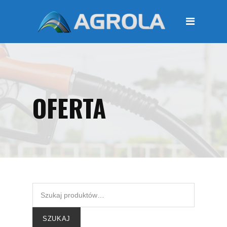
STRONA GŁÓWNA
O FIRMIE
Regulamin
Polityka prywatności
OFERTA
OFERTA
Moje konto
KOSZYK
Zamówienia
Płatności i przesyłki
KONTAKT
SZUKAJ