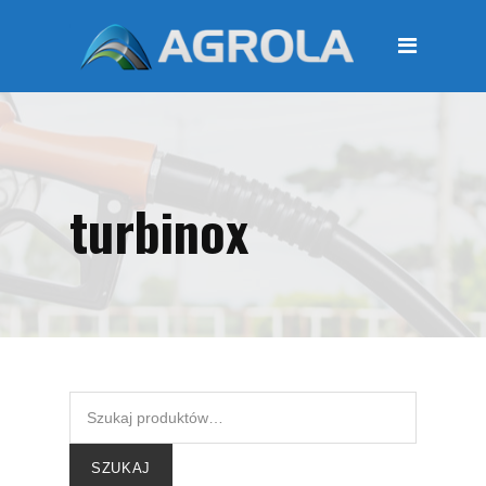
STRONA GŁÓWNA
O FIRMIE
Regulamin
Polityka prywatności
turbinox
OFERTA
Moje konto
KOSZYK
Zamówienia
Płatności i przesyłki
KONTAKT
SZUKAJ