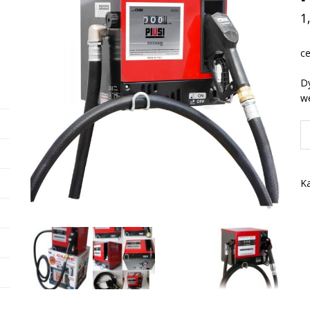
1
ce
Dy
w
il
Pi
C
5
Ka