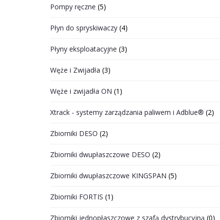
Pompy ręczne
(5)
Płyn do spryskiwaczy
(4)
Płyny eksploatacyjne
(3)
Węże i Zwijadła
(3)
Węże i zwijadła ON
(1)
Xtrack - systemy zarządzania paliwem i Adblue®
(2)
Zbiorniki DESO
(2)
Zbiorniki dwupłaszczowe DESO
(2)
Zbiorniki dwupłaszczowe KINGSPAN
(5)
Zbiorniki FORTIS
(1)
Zbiorniki jednopłaszczowe z szafą dystrybucyjną
(0)