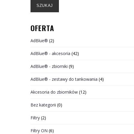
SZUKAJ
OFERTA
AdBlue®
(2)
AdBlue® - akcesoria
(42)
AdBlue® - zbiorniki
(9)
AdBlue® - zestawy do tankowania
(4)
Akcesoria do zbiorników
(12)
Bez kategorii
(0)
Filtry
(2)
Filtry ON
(6)