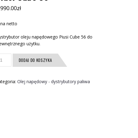
,990.00
zł
na netto
strybutor oleju napędowego Piusi Cube 56 do
ewnętrznego użytku.
ość
DODAJ DO KOSZYKA
usi
ube
6
tegoria:
Olej napędowy - dystrybutory paliwa