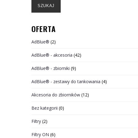
SZUKAJ
OFERTA
AdBlue®
(2)
AdBlue® - akcesoria
(42)
AdBlue® - zbiorniki
(9)
AdBlue® - zestawy do tankowania
(4)
Akcesoria do zbiorników
(12)
Bez kategorii
(0)
Filtry
(2)
Filtry ON
(6)