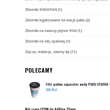
Zbiorniki KINGSPAN
(1)
Zbiorniki legalizowane na stacje paliw
(2)
Zbiorniki na nawozy płynne RSM
(1)
Zbiorniki na olej opałowy
(1)
Złącza, redukcje, zawory itp
(11)
POLECAMY
Filtr paliwa separator wody PIUSI CFD150
309.91
zł
Wąż ssący EPDM do AdBlue 25mm