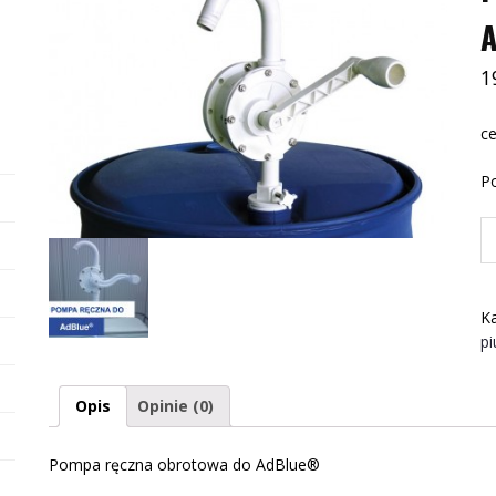
1
ce
P
il
P
rę
o
Ka
d
pi
A
Opis
Opinie (0)
Pompa ręczna obrotowa do AdBlue®