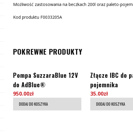
Możliwość zastosowania na beczkach 200l oraz paleto-pojem
Kod produktu F0033205A
POKREWNE PRODUKTY
Pompa SuzzaraBlue 12V
Złącze IBC do p
do AdBlue®
pojemnika
950.00
zł
35.00
zł
DODAJ DO KOSZYKA
DODAJ DO KOSZYKA