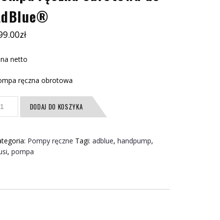
AdBlue®
99.00
zł
na netto
ompa ręczna obrotowa
ość
DODAJ DO KOSZYKA
ompa
czna
brotowa
tegoria:
Pompy ręczne
Tagi:
adblue
,
handpump
,
o
usi
,
pompa
dBlue®