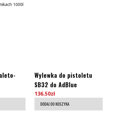
nikach 1000l
aleto-
Wylewka do pistoletu
SB32 do AdBlue
136.50
zł
DODAJ DO KOSZYKA