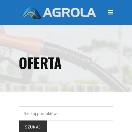
STRONA GŁÓWNA
O FIRMIE
Regulamin
Polityka prywatności
OFERTA
OFERTA
Moje konto
KOSZYK
Zamówienia
Płatności i przesyłki
KONTAKT
SZUKAJ