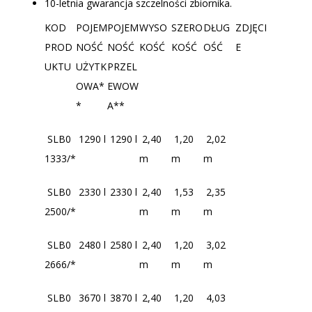
10-letnia gwarancja szczelności zbiornika.
KOD
POJEM
POJEM
WYSO
SZERO
DŁUG
ZDJĘCI
PROD
NOŚĆ
NOŚĆ
KOŚĆ
KOŚĆ
OŚĆ
E
UKTU
UŻYTK
PRZEL
OWA*
EWOW
*
A**
SLB0
1290 l
1290 l
2,40
1,20
2,02
1333/*
m
m
m
SLB0
2330 l
2330 l
2,40
1,53
2,35
2500/*
m
m
m
SLB0
2480 l
2580 l
2,40
1,20
3,02
2666/*
m
m
m
SLB0
3670 l
3870 l
2,40
1,20
4,03